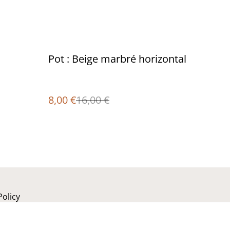
%
Pot : Beige marbré horizontal
8,00 €
16,00 €
Policy