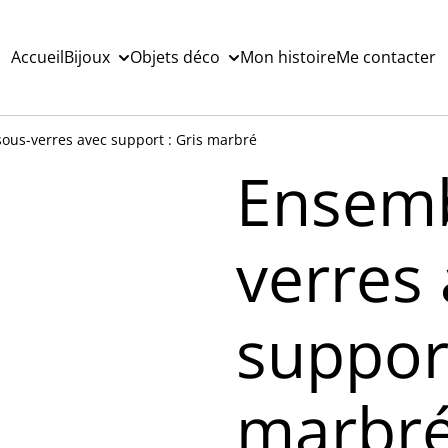
Accueil
Bijoux
Objets déco
Mon histoire
Me contacter
ous-verres avec support : Gris marbré
Ensemb
verres
support
marbr