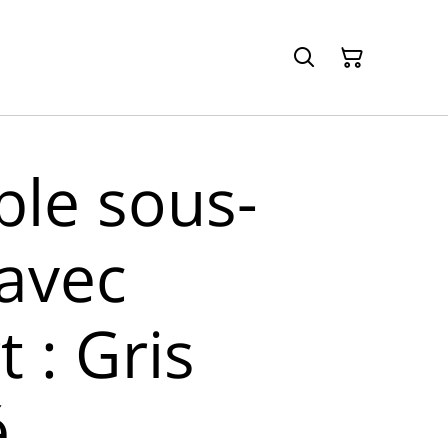
le sous-
 avec
 : Gris
é