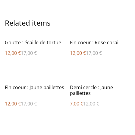
Related items
%
%
Goutte : écaille de tortue
Fin coeur : Rose corail
12,00 €
17,00 €
12,00 €
17,00 €
%
%
Fin coeur : Jaune paillettes
Demi cercle : Jaune
paillettes
12,00 €
17,00 €
7,00 €
12,00 €