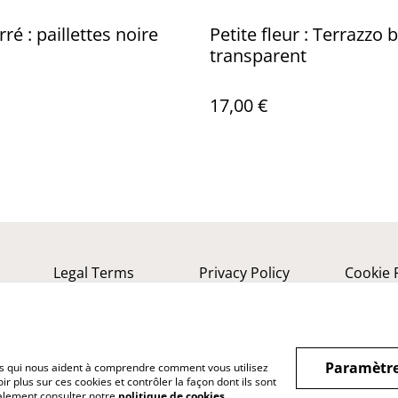
ré : paillettes noire
Petite fleur : Terrazzo 
transparent
17,00 €
Legal Terms
Privacy Policy
Cookie 
Paramètre
hiers qui nous aident à comprendre comment vous utilisez
r plus sur ces cookies et contrôler la façon dont ils sont
galement consulter notre
politique de cookies
.