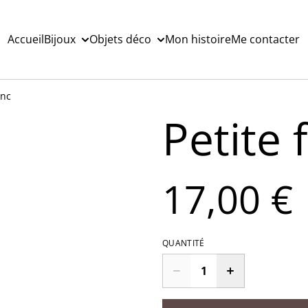
Accueil
Bijoux
Objets déco
Mon histoire
Me contacter
anc
Petite 
17,00 €
QUANTITÉ