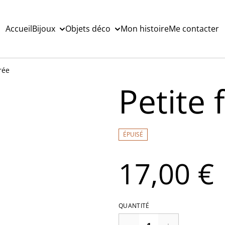
Accueil
Bijoux
Objets déco
Mon histoire
Me contacter
orée
Petite 
ÉPUISÉ
17,00 €
QUANTITÉ