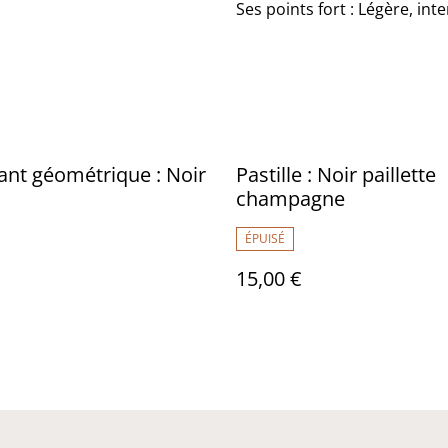
Ses points fort : Légère, int
nt géométrique : Noir
Pastille : Noir paillette
champagne
ÉPUISÉ
15,00 €