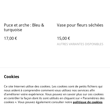
Puce et arche : Bleu &
Vase pour fleurs séchées
turquoise
17,00 €
15,00 €
AUTRES VARIANTES DISPONIBLES
Cookies
Contact Us
Legal Terms
Ce site Internet utilise des cookies. Les cookies sont de petits fichiers qui
Privacy Policy
Cookie Policy
nous aident à comprendre comment vous utilisez nos services afin
d'améliorer votre expérience. Vous pouvez en savoir plus sur ces cookies
et contrôler la façon dont ils sont utilisés en cliquant sur « Paramètres des
cookies ». Vous pouvez également consulter notre
politique de cookies
.