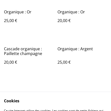
Organique : Or
Organique : Or
25,00 €
20,00 €
Cascade organique :
Organique : Argent
Paillette champagne
20,00 €
25,00 €
Cookies
Contact Us
Legal Terms
Ce site Internet utilise des cookies. Les cookies sont de petits fichiers qui