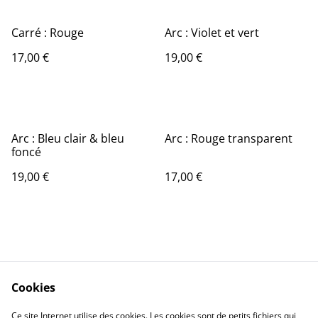
Carré : Rouge
Arc : Violet et vert
17,00 €
19,00 €
Arc : Bleu clair & bleu
Arc : Rouge transparent
foncé
19,00 €
17,00 €
Cookies
Contact Us
Legal Terms
Ce site Internet utilise des cookies. Les cookies sont de petits fichiers qui